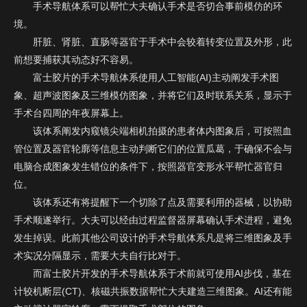
手术导航体系可以帮忙大夫确认手术是否切合事前模仿的环
境。
肝脏、肾脏、直肠等器官于手术中会较着转变位置及外形，此
前想要捕获其动态好不容易。
富士胶片的手术导航体系使用人工智能(AI)主动阐发手术图
象、超声波图象及三维模仿图象，并将它们及时联系关系，显示于
手术台四周的年夜屏幕上。
该体系阐发内窥镜尖端相机拍摄的患者体内图象后，可按照血
管位置及器官轮廓等信息主动判断它们的位置瓜葛，于确保不会与
电脑合成图象发生错位的条件下，按照器官变形水平帮忙器官归
位。
该体系还有将提醒下一个切除了点及需要利用的器械，以协助
欢迎您预约918.com(中
手术顺遂举行。大夫可以经由过程监督器屏幕确认手术进程，避免
国区)全球创新展示中
发生掉误。此前其他公司设计的手术导航体系凡是将三维图象及手
心！请您填写表单，
术实况分隔显示，需要大夫自行比对于。
918.com将竭诚为您服
而富士胶片开发的手术导航体系于术前就可使用AI步伐，基在
务，谢谢！
计较机断层(CT)、核磁共振数据帮忙大夫建造三维图象。AI还有能