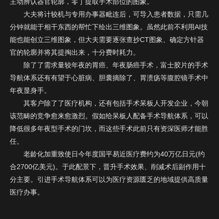
主动辨认器官轮廓，零丁提取手术部位的图象。
大夫将计较机与专用办事器毗连后，可导入患者数据，只需几
分钟就能于相干东西的帮忙下绘出三维图象。虽然此前不利用AI技
能也能创立三维图象，但大夫需要逐张查抄CT图象、确定方针器
官的轮廓并将其提掏出来，十分费时耗力。
除了了需求量较年夜的胃癌、年夜肠癌手术，富士胶片的手术
导航体系还有有望于心脏病、胆囊摘除了、胃溃疡等腹腔镜手术中
年夜显身手。
其客户除了了医疗机构，还有包括手术呆板人开发企业，今朝
政府
类
该范畴的竞争愈来愈激烈。假如给呆板人配备手术导航体系，可以
协会
型
降低很多年夜型手术的门坎，而这些手术此前只有资深医师才能胜
学校
：
任。
企业
其它
老龄化加重致使日今年度国平易近医疗费约为40万亿日元(约
合2700亿美元)。于此配景下，晋升手术效果、削减术后副作用十
提 交
分主要。引进手术导航体系可以为医疗资源匮乏的地域提供高质量
医疗办事。