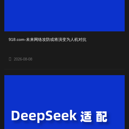
类
协会
型
学校
：
企业
其它
提 交
918.com-未来网络攻防或将演变为人机对抗
2026-08-08