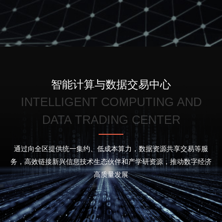
心！请您填写表单，
918.com将竭诚为您服
务，谢谢！
智能计算与数据交易中心
INTELLIGENT COMPUTING AND
DATA TRADING CENTER
通过向全区提供统一集约、低成本算力，数据资源共享交易等服
政府
务，高效链接新兴信息技术生态伙伴和产学研资源，推动数字经济
类
协会
高质量发展
型
学校
：
企业
其它