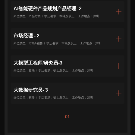
：
职责描述：
AI智能硬件产品规划产品经理- 2
企业
其它
岗位类型：产品方案
学历要求：本科及以上
工作地点：深圳
1、根据公司业务发展需要及区域市场特点，制定产品区域销售策略
提 交
及业务拓展计划；
工作职责:
市场经理 - 2
2、负责客户关系的开发与维护，发掘新客户，组织执行销售策略，
1.负责标准化AI硬件产品的市场调研、产品定义、内部对齐及推广，
岗位类型：市场&销售
学历要求：本科及以上
工作地点：深圳
实现本区域的市场占有率和销售目标；
推动业绩达成；
2.推动产品研发经理按规划进行AI硬件产品的研发落地。
3、建立顺畅的客户沟通渠道，主持客户的业务谈判及成交，落实客
任职资格:
工作职责:
大模型工程师/研究员-3
户货款的回收，创建长期、良好、稳固的区域客户关系；
1.熟悉AI行业，至少三年以上AI行业工作经验；
1.负责消费类AI硬件产品的市场调研和分析工作，挖掘市场需求，制
岗位类型：算法
学历要求：硕士及以上
工作地点：深圳
2.深入了解当前深度学习技术的优缺点，了解技术的发展趋势；
定市场战略和计划
4、主持完成本省项目策划、跟踪及落实，确保销售业绩的达成与销
3.作为主要负责人，对AI硬件产品的细分场景进行深入洞察，负责过
2.制定精准的产品市场定位和差异化推广策略，并实施市场推广活动
售费用的合理分配与控制；
至少一个系列的toB或toC AI硬件产品的调研、规划及定义，且取得
的开展；
岗位职责：
大数据研究员- 3
市场成功；
3.数据分析：汇总智能生活产品领域相关销售数据，并分析产品及竞
1、百亿级到千亿级的视觉大模型、多模态大模型基础
岗位类型：软件
学历要求：硕士及以上
工作地点：深圳
5、根据公司的长远发展需要，组织开展销售团队建设，负责团队目
4.熟悉标准化产品渠道拓展；
品的价、量、份额变化；
技术研发；
标绩效管理，支持销售目标的达成。
5.思维清晰，语言表达和文档能力强。
4.建立并完善市场相关制度及流程，编制市场相关预算；
2、大模型的预训练与微调工作
5.制订和执行市场媒介推广计划(包括相关行业会议，研讨会和展
3、熟悉开集目标检测技术，语义图像检索技术等，用
硕士研究生
01
任职资格：任职要求：
会），有效管理媒介供应商；
pytorch做过大模型预训练和微调等。
任职资格:
工作职责：
投递简历：918.com
任职要求：
1、本科及以上学历；有同行业任职履历经验；