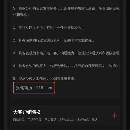
5、根据公司的长远发展需要，组织开展销售团队建设，负责团队目标绩效
欢迎您预约918.com(中
任职资格：
国区)全球创新展示中
心！请您填写表单，
1、本科及以上学历；有同行业任职履历经验；
918.com将竭诚为您服
2、具有深厚的行业资源背景和一定的客户资源优先，
务，谢谢！
3、具备较强的市场开拓、客户沟通能力，较强的沟通技巧和团队管理能力；
4、具备敏锐的观察力、分析判断能力，极强的自我管理能力，沟通协调能
5、能承受较大工作压力和销售业绩要求。
投递简历：918.com
大客户销售-2
政府
类
岗位类型：市场&销售
学历要求：本科及以上
工作地点：深圳
协会
型
学校