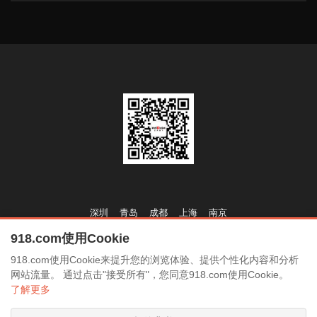
1.本科及以上学历，市场营销、商业管理或计算机科学相关专业。
1、计算机专业相关硕博士毕业（最好为24年应届毕
2.5年以上市场管理经验，有AI或高科技行业背景者优先。
1.参与海量数据预处理与分析；
业）
2、具有深厚的行业资源背景和一定的客户资源优先，
3.熟悉AI技术和应用，能够理解和解释复杂的技术概念。
2、有深度学习相关的竞赛经验（顶级会议竞赛、
4.具备出色的沟通和表达能力。
2.在大数据场景中，快速实现各种机器学习模型；
Kaggle、ACM等），并获得前五名次；
3、具备较强的市场开拓、客户沟通能力，较强的沟通技巧和团队管
5.对AI技术充满热情，愿意不断学习和探索新技术。
3、熟悉pytorch，huggingface，deepspeed等
理能力；
3.输出机器学习模型相关研究成果（包括给出可解释报告）。
4、熟悉transformer相关原理
投递简历：918.com
5、发表过视觉/自然语言处理/多模态等方向的技术论
4、具备敏锐的观察力、分析判断能力，极强的自我管理能力，沟通
任职资格：
文
协调能力，
6、年龄不限
1.有利用机器学习模型（KMeans，GMM和 SVM等）开发项目的经
加分项
5、能承受较大工作压力和销售业绩要求。
验；
1、有ViT/GPT/T5等模型的训练经验
2、有指令微调、对齐算法的研发经验
2.快速编程能力（Python，Scala 或C++等）；
3、训练过百亿级/千亿级大模型经验
投递简历：918.com
深圳
青岛
成都
上海
南京
2、熟悉docker/containerd等容器技术，了解namspace/cgroup原
3.熟悉服务器各种基本操作，包括服务器资源分配与管理；
理；
918.com使用Cookie
商务合作：
918.com
4.有深度学习模型研究经验者优先。
918.com使用Cookie来提升您的浏览体验、提供个性化内容和分析
3、熟悉Docker、Kubernetes架构与原理，并进行过相关开发；
简历投送：
918.com
网站流量。 通过点击"接受所有"，您同意918.com使用Cookie。
了解更多
官网网址：
918.com
4、了解容器调度平台相关的技术栈优先考虑，如flannel、calico、
投递简历：918.com
prometheus、ingress、etcd、elk、helm等；